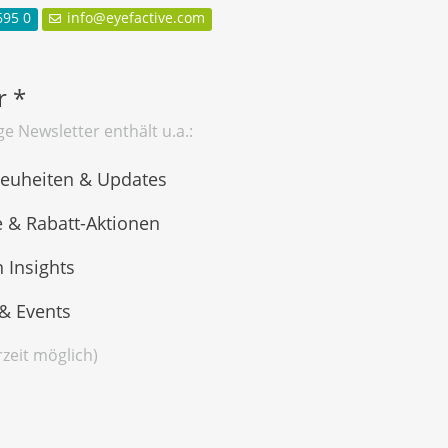
69
5 0
info@e
y
ef
a
ctiv
e
.
com
r *
e Newsletter enthält u.a.:
euheiten & Updates
 & Rabatt-Aktionen
 Insights
& Events
rzeit möglich)