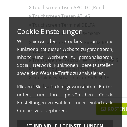
Touchscreen Tisch APOLLO (Rund)
Touchscreen Tresen ATLAS
Touchscreen Terminal DELTA
Cookie Einstellungen
Touchscreen Terminal PHOENIX
Wir verwenden Cookies, um die
Touchscreen Self-Order Kiosk MIRA
Funktionalität dieser Website zu garantieren,
Touchscreen Stele TALOS
Inhalte und Werbung zu personalisieren,
Transparente Touchscreen Box SOLARIS
Social Network Funktionen bereitzustellen
T-OLED Touchscreen POLARIS
sowie den Website-Traffic zu analysieren.
Interaktives Schaufenster SAPPHIRE
Touchscreen Videowände
Klicken Sie auf den gewünschten Button
unten, um Ihre persönlichen Cookie
Einstellungen zu wählen - oder einfach alle
KOSTEN
Cookies zu akzeptieren.
INDIVIDUELLE EINSTELLUNGEN