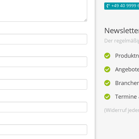
+4
9
4
0 99
9
9
Newslette
Der regelmäßig
Produktn
Angebote
Branchen
Termine 
(Widerruf jede