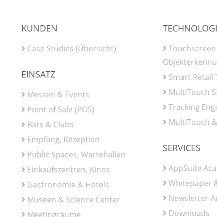
KUNDEN
TECHNOLOG
Case Studies (Übersicht)
Touchscreen
Objekterkenn
EINSATZ
Smart Retail
MultiTouch 
Messen & Events
Tracking Eng
Point of Sale (POS)
MultiTouch &
Bars & Clubs
Empfang, Rezeption
SERVICES
Public Spaces, Wartehallen
AppSuite Ac
Einkaufszentren, Kinos
Whitepaper &
Gastronomie & Hotels
Newsletter-
Museen & Science Center
Downloads
Meetingräume