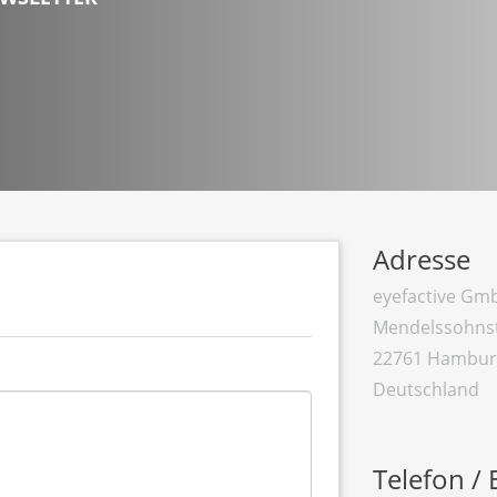
Adresse
eyefactive Gm
Mendels
s
o
hn
s
22
7
6
1
Ham
b
u
D
eu
t
s
c
h
l
a
n
d
Telefon / 