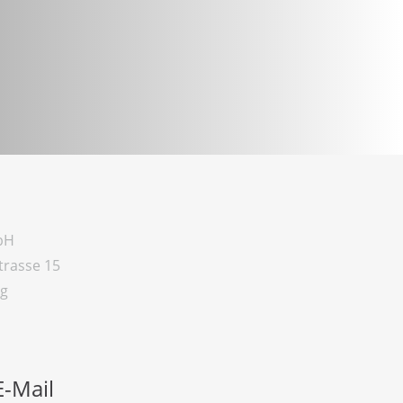
bH
t
r
a
ss
e
15
rg
E-Mail