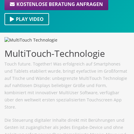
KOSTENLOSE BERATUNG ANFRAGEN
PLAY VIDEO
MultiTouch-Technologie
Touch future. Together! Was erfolgreich auf Smartphones
und Tablets etabliert wurde, bringt eyefactive im Großformat
auf Tische und Wände: unbegrenzte MultiTouch Technologie
auf nahtlosen Displays beliebiger Größe und Form,
kombiniert mit innovativer MultiUser Software, verfügbar
über den weltweit ersten spezialisierten Touchscreen App
Store.
Die Steuerung digitaler Inhalte direkt mit Berührungen und
Gesten ist zugänglicher als jedes Eingabe-Device und ohne