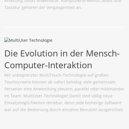
Anleitung sofort anwendbar. Komplizierte Menüs, Maus und
Tastatur gehören der Vergangenheit an.
Die Evolution in der Mensch-
Computer-Interaktion
Mit unbegrenzter MultiTouch-Technologie auf großen
Touchscreens können ab sofort beliebig viele gemeinsam
Personen eine Anwendung steuern, parallel oder miteinander
im Team: MultiUser-Technologie! Damit sind völlig neue
Einsatzmöglichkeiten denkbar, denn jede bisherige Software
war auf die Bedienung durch einzelne Benutzer ausgerichtet.