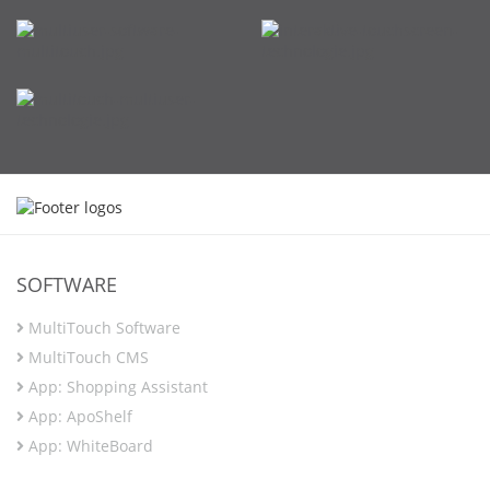
SOFTWARE
MultiTouch Software
MultiTouch CMS
App: Shopping Assistant
App: ApoShelf
App: WhiteBoard