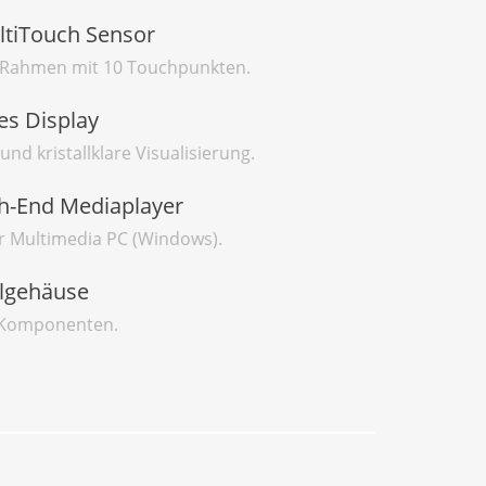
tiTouch Sensor
h-Rahmen mit 10 Touchpunkten.
s Display
und kristallklare Visualisierung.
gh-End Mediaplayer
 Multimedia PC (Windows).
lgehäuse
e Komponenten.