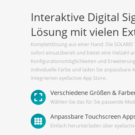
Interaktive Digital S
Lösung mit vielen Ex
Komplettlösung aus einer Hand: Die SOLARIS
sofort einsatzbereit und bietet eine Vielzahl a
Konfigurationsmöglichkeiten und Erweiterung
individuelle Farbe und laden Sie anpassbare 
integrierten eyefactive App Store.
Verschiedene Größen & Farbe
Wählen Sie das für Sie passende Mode
Anpassbare Touchscreen App
Einfach herunterladen über eyefactiv