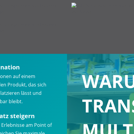
enation
WAR
tionen auf einem
len Produkt, das sich
latzieren lässt und
TRAN
bar bleibt.
tz steigern
MULT
 Erlebnisse am Point of
reichen Sie maximale