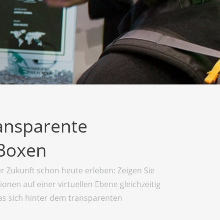
ansparente
Boxen
r Zukunft schon heute erleben: Zeigen Sie
tionen auf einer virtuellen Ebene gleichzeitig
as sich hinter dem transparenten