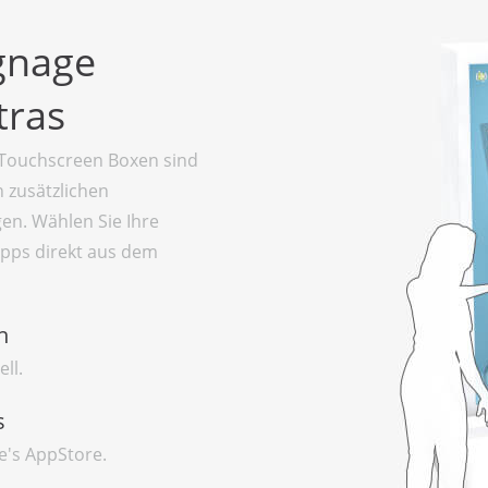
ignage
tras
 Touchscreen Boxen sind
n zusätzlichen
en. Wählen Sie Ihre
Apps direkt aus dem
n
ll.
s
e's AppStore.