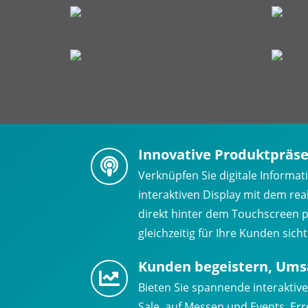
Innovative Produktpräs
Verknüpfen Sie digitale Informa
interaktiven Display mit dem rea
direkt hinter dem Touchscreen p
gleichzeitig für Ihre Kunden sicht
Kunden begeistern, Umsa
Bieten Sie spannende interaktive
Sale, auf Messen und Events. Er