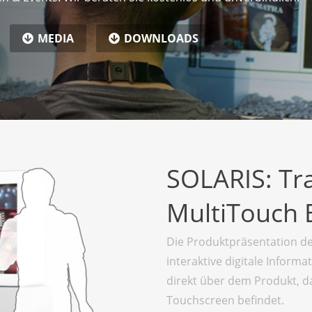
MEDIA
DOWNLOADS
SOLARIS: Tr
MultiTouch 
Die Produktpräsentation de
interaktive digitale Informa
direkt über dem Produkt, d
Touchscreen befindet.