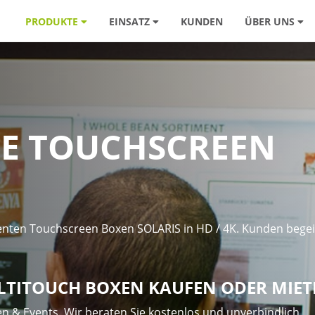
PRODUKTE
EINSATZ
KUNDEN
ÜBER UNS
E TOUCHSCREEN
enten Touchscreen Boxen SOLARIS in HD / 4K. Kunden begei
LTITOUCH BOXEN KAUFEN ODER MIET
n & Events. Wir beraten Sie kostenlos und unverbindlich.