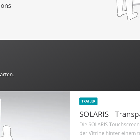
dons
arten.
TRAILER
SOLARIS - Trans
Die SOLARIS Touchscreen 
der Vitrine hinter einem 