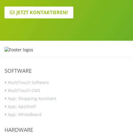
JETZT KONTAKTIEREN!
SOFTWARE
MultiTouch Software
MultiTouch CMS
App: Shopping Assistant
App: ApoShelf
App: WhiteBoard
HARDWARE