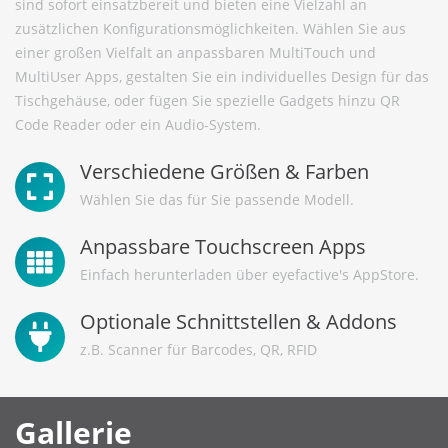
sind sofort einsatzbereit und bieten eine Vielzahl an
zusätzlichen Konfigurationsmöglichkeiten. Wählen Sie aus
einer großen Vielfalt an anpassbaren MultiTouch und
MultiUser Apps, gestalten Sie ein individuelles Design für das
Tischgehäuse, oder fügen Sie spezielle Gadgets hinzu QR
Code Reader oder ein Audio-System.
Verschiedene Größen & Farben
Wählen Sie das für Sie passende Modell.
Anpassbare Touchscreen Apps
Einfach herunterladen über eyefactive's AppStore.
Optionale Schnittstellen & Addons
z.B. Scanner für Barcodes, QR, RFID
Gallerie