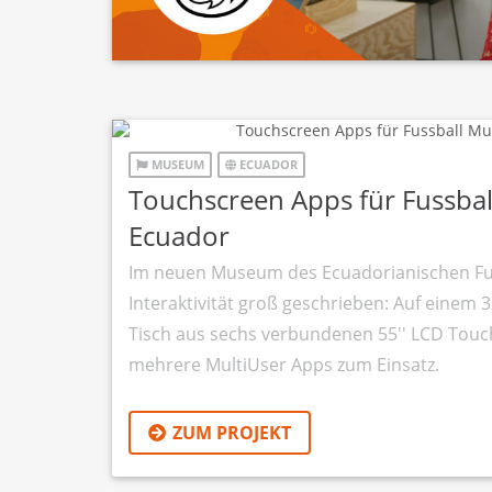
MUSEUM
ECUADOR
Touchscreen Apps für Fussba
Ecuador
Im neuen Museum des Ecuadorianischen Fu
Interaktivität groß geschrieben: Auf einem
Tisch aus sechs verbundenen 55'' LCD To
mehrere MultiUser Apps zum Einsatz.
ZUM PROJEKT