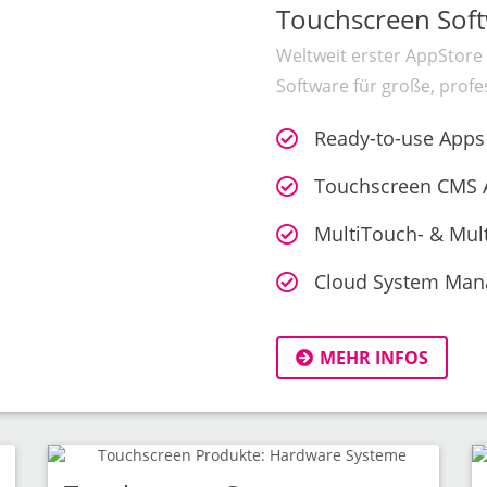
Touchscreen Soft
Weltweit erster AppStore
Software für große, prof
Ready-to-use Apps
Touchscreen CMS 
MultiTouch- & Mul
Cloud System Ma
MEHR INFOS