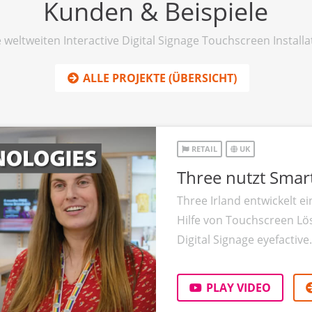
Kunden & Beispiele
weltweiten Interactive Digital Signage Touchscreen Install
ALLE PROJEKTE (ÜBERSICHT)
RETAIL
UK
Three nutzt Smart
Three Irland entwickelt e
Hilfe von Touchscreen Lös
Digital Signage eyefactive.
PLAY VIDEO