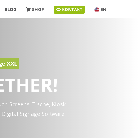
BLOG
SHOP
KONTAKT
EN
ge XXL
ETHER!
uch Screens, Tische, Kiosk
 Digital Signage Software