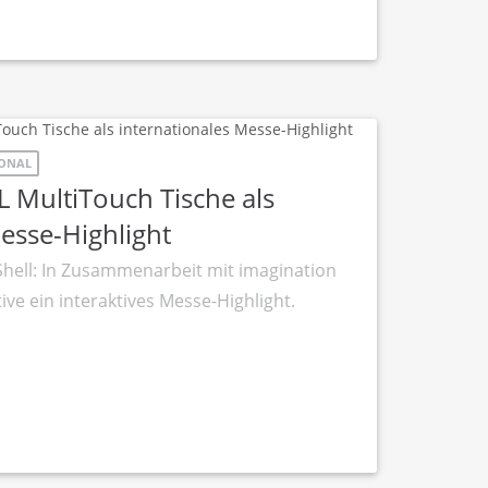
IONAL
XL MultiTouch Tische als
esse-Highlight
Shell: In Zusammenarbeit mit imagination
ive ein interaktives Messe-Highlight.