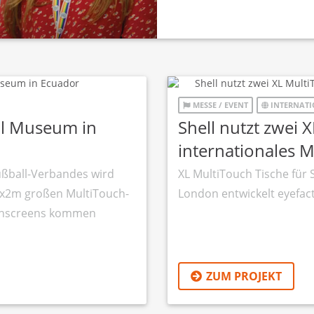
MESSE / EVENT
INTERNAT
ll Museum in
Shell nutzt zwei 
internationales M
ßball-Verbandes wird
XL MultiTouch Tische für 
 3x2m großen MultiTouch-
London entwickelt eyefact
uchscreens kommen
ZUM PROJEKT