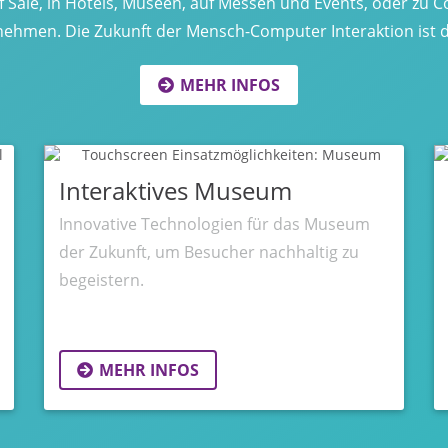
of Sale, in Hotels, Museen, auf Messen und Events, oder z
hmen. Die Zukunft der Mensch-Computer Interaktion ist dig
MEHR INFOS
Interaktives Museum
Innovative Technologien für das Museum
der Zukunft, um Besucher nachhaltig zu
begeistern.
MEHR INFOS