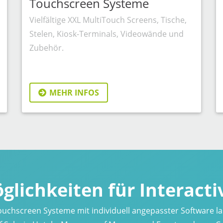
Touchscreen Systeme
Vielfältige XXL MultiTouch Screens, Tische,
Stelen, Kiosk-Terminals, Videowände und
Zubehör.
MEHR INFOS
glichkeiten für Interacti
Touchscreen Systeme mit individuell angepasster Software la