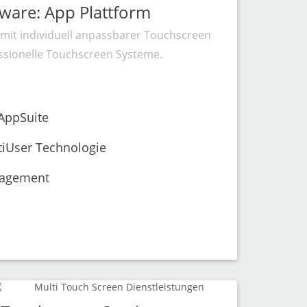
ware: App Plattform
 mit individuell anpassbarer Touchscreen
essionelle Touchscreen Systeme.
AppSuite
tiUser Technologie
nagement