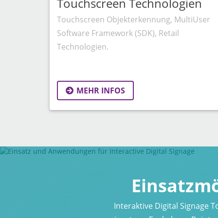
Touchscreen Technologien
Touchscreen Objekterkennung, MultiUser
Software Framework (SDK), Retail
Technologien.
MEHR INFOS
Einsatzmö
Interaktive Digital Signage 