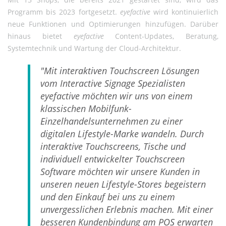
Programm bis 2023 fortgesetzt.
eyefactive
wird kontinuierlich
neue Funktionen und Optimierungen hinzufügen. Darüber
hinaus bietet
eyefactive
Content-Updates, Beratung,
Systemtechnik und Wartung der Cloud-Architektur.
"Mit interaktiven Touchscreen Lösungen
vom Interactive Signage Spezialisten
eyefactive möchten wir uns von einem
klassischen Mobilfunk-
Einzelhandelsunternehmen zu einer
digitalen Lifestyle-Marke wandeln. Durch
interaktive Touchscreens, Tische und
individuell entwickelter Touchscreen
Software möchten wir unsere Kunden in
unseren neuen Lifestyle-Stores begeistern
und den Einkauf bei uns zu einem
unvergesslichen Erlebnis machen. Mit einer
besseren Kundenbindung am POS erwarten