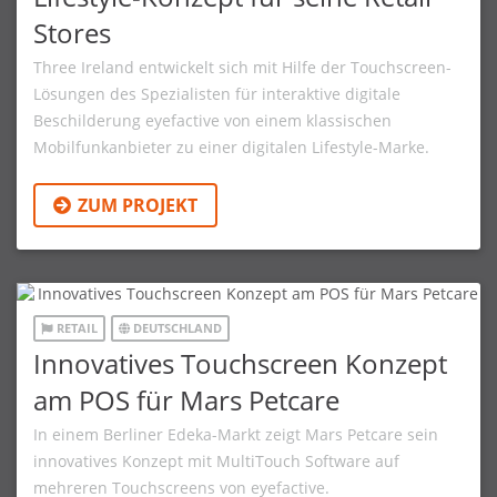
Stores
Three Ireland entwickelt sich mit Hilfe der Touchscreen-
Lösungen des Spezialisten für interaktive digitale
Beschilderung eyefactive von einem klassischen
Mobilfunkanbieter zu einer digitalen Lifestyle-Marke.
ZUM PROJEKT
RETAIL
DEUTSCHLAND
Innovatives Touchscreen Konzept
am POS für Mars Petcare
In einem Berliner Edeka-Markt zeigt Mars Petcare sein
innovatives Konzept mit MultiTouch Software auf
mehreren Touchscreens von eyefactive.