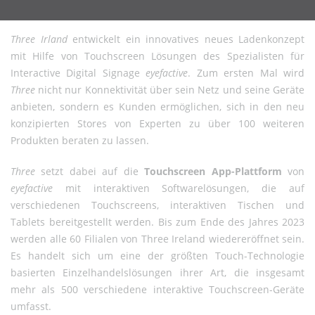
Three Irland
entwickelt ein innovatives neues Ladenkonzept
mit Hilfe von Touchscreen Lösungen des Spezialisten für
Interactive Digital Signage
eyefactive
. Zum ersten Mal wird
Three
nicht nur Konnektivität über sein Netz und seine Geräte
anbieten, sondern es Kunden ermöglichen, sich in den neu
konzipierten Stores von Experten zu über 100 weiteren
Produkten beraten zu lassen.
Three
setzt dabei auf die
Touchscreen App-Plattform
von
eyefactive
mit interaktiven Softwarelösungen, die auf
verschiedenen Touchscreens, interaktiven Tischen und
Tablets bereitgestellt werden. Bis zum Ende des Jahres 2023
werden alle 60 Filialen von Three Ireland wiedereröffnet sein.
Es handelt sich um eine der größten Touch-Technologie
basierten Einzelhandelslösungen ihrer Art, die insgesamt
mehr als 500 verschiedene interaktive Touchscreen-Geräte
umfasst.