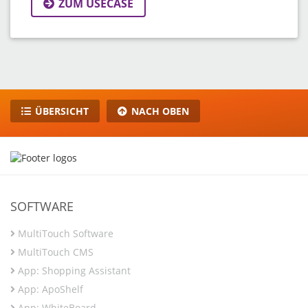
ZUM USECASE
ÜBERSICHT
NACH OBEN
SOFTWARE
MultiTouch Software
MultiTouch CMS
App: Shopping Assistant
App: ApoShelf
App: WhiteBoard