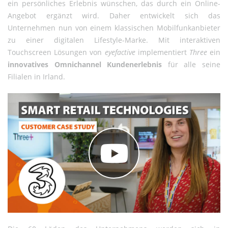
ein persönliches Erlebnis wünschen, das durch ein Online-
Angebot ergänzt wird. Daher entwickelt sich das
Unternehmen nun von einem klassischen Mobilfunkanbieter
zu einer digitalen Lifestyle-Marke. Mit interaktiven
Touchscreen Lösungen von
eyefactive
implementiert
Three
ein
innovatives Omnichannel Kundenerlebnis
für alle seine
Filialen in Irland.