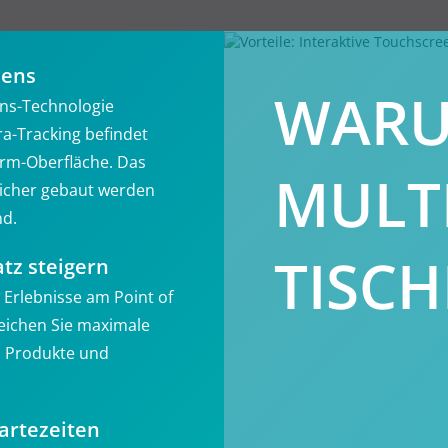
eens
WARU
ons-Technologie
a-Tracking befindet
hirm-Oberfläche. Das
MULT
sicher gebaut werden
nd.
TISCH
tz steigern
 Erlebnisse am Point of
reichen Sie maximale
, Produkte und
artezeiten