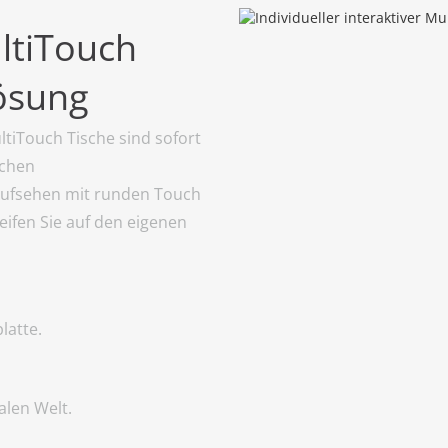
ltiTouch
lösung
tiTouch Tische sind sofort
ichen
 Aufsehen mit runden Touch
eifen Sie auf den eigenen
latte.
alen Welt.