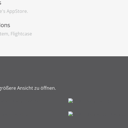
s
e's AppStore.
dons
tem, Flightcase
 größere Ansicht zu öffnen.