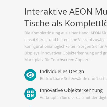
Interaktive AEON Mu
Tische als Komplett
Die Komplettlösung aus einer Hand: AEON Mul
einsatzbereit und bieten eine Vielzahl zusätzl
Konfigurationsmöglichkeiten. Sorgen Sie für
Displays, innovativer Objekterkennung und gr
Marktplatz für Touchscreen Apps zu.
Individuelles Design
Bedruckbare Seitenwände und Tischp
Innovative Objekterkennung
Verknüpfen Sie die reale mit der digit