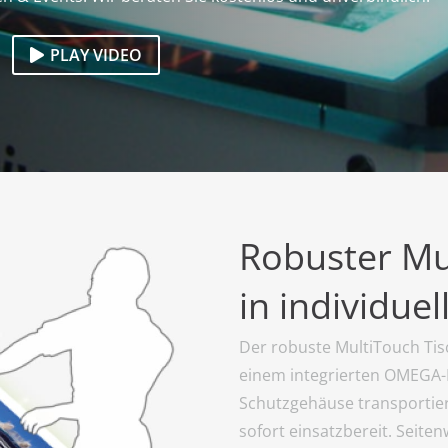
PLAY VIDEO
Robuster Mu
in individue
Der robuste MultiTouch Tis
einem integrierten OMEGA-M
Schutzgehäuse transportier
sofort einsatzbereit. Seit