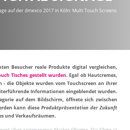
gnage auf der dmexco 2017 in Köln: Multi Touch Screens
en Besucher reale Produkte digital vergleichen,
ouch Tisches gestellt wurden
. Egal ob Hautcremes,
n - die Objekte wurden vom Touchscreen an ihrer
eiterführende Informationen eingeblendet wurden.
gorie auf dem Bildschirm, öffnete sich zwischen
werden kann diese
Produktpräsentation der Zukunft
ores und Verkaufsräumen.
niert über sogenannten Marker-Objekte. Die Chips in