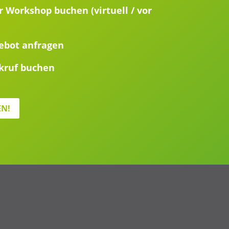
 Workshop buchen (virtuell / vor
gebot anfragen
kruf buchen
EN!