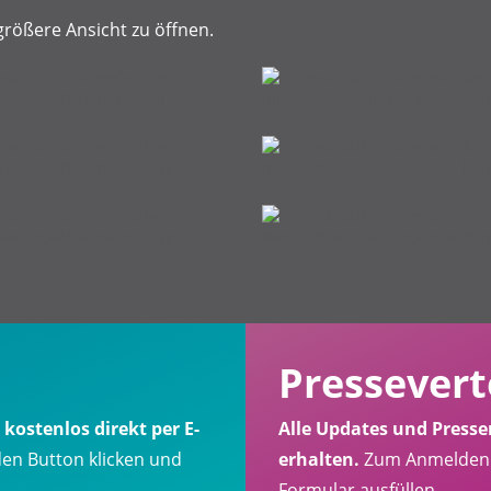
größere Ansicht zu öffnen.
Pressevert
ostenlos direkt per E-
Alle Updates und Presse
en Button klicken und
erhalten.
Zum Anmelden e
Formular ausfüllen.