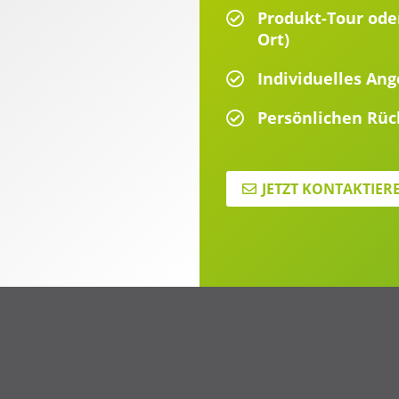
Produkt-Tour oder
Ort)
Individuelles An
Persönlichen Rüc
JETZT KONTAKTIER