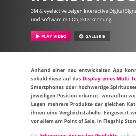
3M & eyefactive zeigen Interactive Digital Si
und Software mit Objekterkennung.
PLAY VIDEO
GALLERIE
Anhand einer neu entwickelten App konnt
sobald diese auf das
Display eines Multi T
Smartphones oder hochwertige Spirituose
jeweiligen Position erkannt, woraufhin w
Lagen mehrere Produkte der gleichen Kate
ihnen eine Vergleichstabelle. Eingesetzt 
vor allem am Point of Sale, in Flagship St
Die
Erkennung der realen Produkte
funktio