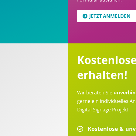
JETZT ANMELDEN
Kostenlos
erhalten!
Wir beraten Sie
unverbin
gerne ein individuelles An
Digital Signage Projekt.
Kostenlose & unv