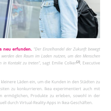
s neu erfunden.
"Der Einzelhandel der Zukunft bewegt
ken werden den Raum im Laden nutzen, um den Menschen
[2]
 in Kontakt zu treten"
, sagt Emilie Colker
, Executive
a kleinere Läden ein, um die Kunden in den Städten zu
ten zu konkurrieren. Ikea experimentiert auch mit
 ermöglichen, Produkte zu erleben, sowohl in der
ell durch Virtual-Reality-Apps in Ikea-Geschäften.