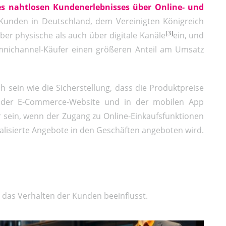
es nahtlosen Kundenerlebnisses über Online- und
Kunden in Deutschland, dem Vereinigten Königreich
[3]
er physische als auch über digitale Kanäle
ein, und
nichannel-Käufer einen größeren Anteil am Umsatz
h sein wie die Sicherstellung, dass die Produktpreise
f der E-Commerce-Website und in der mobilen App
r sein, wenn der Zugang zu Online-Einkaufsfunktionen
alisierte Angebote in den Geschäften angeboten wird.
 das Verhalten der Kunden beeinflusst.