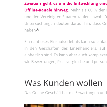
Zweitens geht es um die Entwicklung ein
Offline-Kanäle hinweg.
Mehr als 60 % der 
und den Vereinigten Staaten kaufen sowohl üb
Untersuchungen deuten darauf hin, dass Om
[4]
haben
.
Ein nahtloses Einkaufserlebnis kann so einfac
in den Geschäften des Einzelhändlers, au
einheitlich sind. Es kann aber auch komplexe
wie Bewertungen, Preisvergleiche und person
Was Kunden wollen
Das Online-Geschäft hat die Erwartungen und