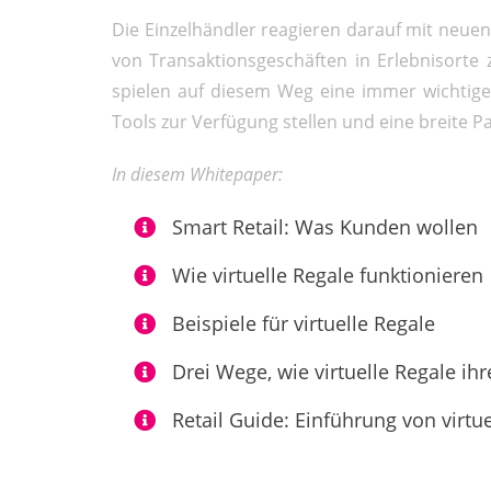
Die Einzelhändler reagieren darauf mit neuen
von Transaktionsgeschäften in Erlebnisorte 
spielen auf diesem Weg eine immer wichtiger
Tools zur Verfügung stellen und eine breite Pa
In diesem Whitepaper:
Smart Retail: Was Kunden wollen
Wie virtuelle Regale funktionieren
Beispiele für virtuelle Regale
Drei Wege, wie virtuelle Regale i
Retail Guide: Einführung von virtu