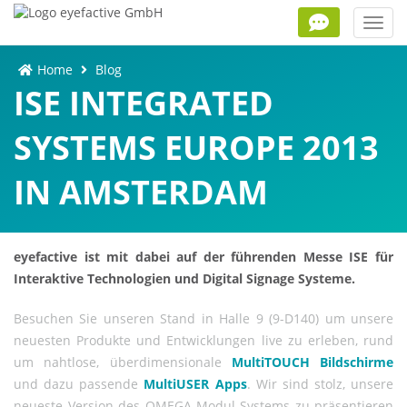
Toggl
navig
Home
Blog
ISE INTEGRATED
SYSTEMS EUROPE 2013
IN AMSTERDAM
eyefactive ist mit dabei auf der führenden Messe ISE für
Interaktive Technologien und Digital Signage Systeme.
Besuchen Sie unseren Stand in Halle 9 (9-D140) um unsere
neuesten Produkte und Entwicklungen live zu erleben, rund
um nahtlose, überdimensionale
MultiTOUCH Bildschirme
und dazu passende
MultiUSER Apps
. Wir sind stolz, unsere
neueste Version des OMEGA Modul-Systems zu präsentieren