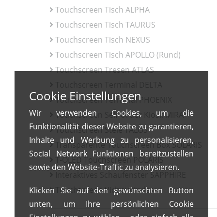
Touchscreen Tisch ALPHA
Touchscreen Tisch TAURUS
Touchscreen Tisch NEXUS
Touchscreen Tisch APOLLO (Rund)
Touchscreen Tresen ATLAS
Touchscreen Terminal DELTA
Cookie Einstellungen
Touchscreen Terminal PHOENIX
Wir verwenden Cookies, um die
Touchscreen Self-Order Kiosk MIRA
Funktionalität dieser Website zu garantieren,
Touchscreen Stele TALOS
Inhalte und Werbung zu personalisieren,
Transparente Touchscreen Box SOLARIS
Social Network Funktionen bereitzustellen
T-OLED Touchscreen POLARIS
sowie den Website-Traffic zu analysieren.
Interaktives Schaufenster SAPPHIRE
Touchscreen Videowände
Klicken Sie auf den gewünschten Button
unten, um Ihre persönlichen Cookie