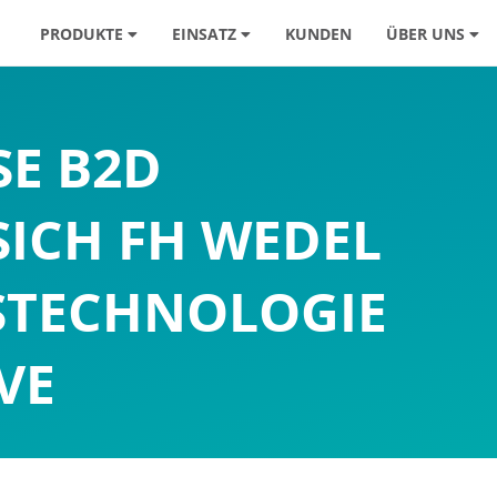
PRODUKTE
EINSATZ
KUNDEN
ÜBER UNS
SE B2D
SICH FH WEDEL
STECHNOLOGIE
VE