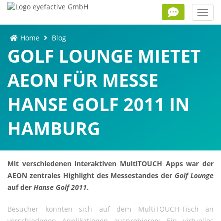
Toggl
navig
Home
Blog
GOLF LOUNGE MIETET
AEON FÜR MESSE
HANSE GOLF 2011 IN
HAMBURG
Mit verschiedenen interaktiven MultiTOUCH Apps war der
AEON zentrales Highlight des Messestandes der
Golf Lounge
auf der
Hanse Golf 2011
.
Besucher konnten sich auf dem MultiTOUCH-Tisch an
verschiedenen Applikationen ausprobieren: Ein virtuelles