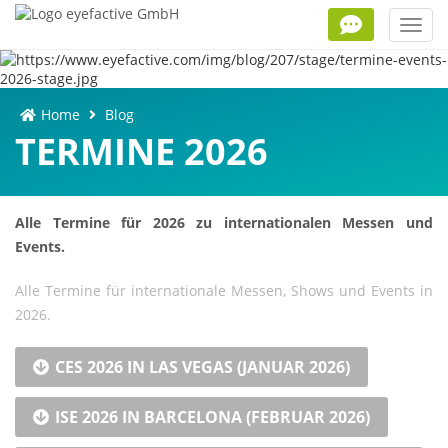
Toggl
navig
Home
Blog
TERMINE 2026
Alle Termine für 2026 zu internationalen Messen und
Events.
Alle Termine für internationale Messen, Shows und Events in
2026.
CES 2026 IN LAS VEGAS (JANUAR 2026)
ISE 2026 IN BARCELONA (FEBRUAR 2026)