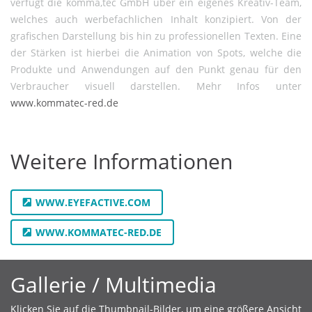
verfügt die komma,tec GmbH über ein eigenes Kreativ-Team,
welches auch werbefachlichen Inhalt konzipiert. Von der
grafischen Darstellung bis hin zu professionellen Texten. Eine
der Stärken ist hierbei die Animation von Spots, welche die
Produkte und Anwendungen auf den Punkt genau für den
Verbraucher visuell darstellen. Mehr Infos unter
www.kommatec-red.de
Weitere Informationen
WWW.EYEFACTIVE.COM
WWW.KOMMATEC-RED.DE
Gallerie / Multimedia
Klicken Sie auf die Thumbnail-Bilder, um eine größere Ansicht