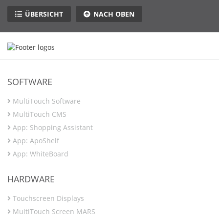
ÜBERSICHT
NACH OBEN
SOFTWARE
MultiTouch Software
MultiTouch CMS
App: Shopping Assistant
App: ApoShelf
App: WhiteBoard
HARDWARE
Touchscreen Displays
MultiTouch Screen MARS