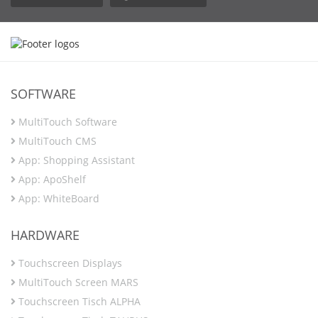
SOFTWARE
MultiTouch Software
MultiTouch CMS
App: Shopping Assistant
App: ApoShelf
App: WhiteBoard
HARDWARE
Touchscreen Displays
MultiTouch Screen MARS
Touchscreen Tisch ALPHA