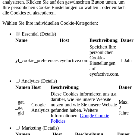
analysieren. Klicken Sie auf den gewünschten Button unten, um
Ihre persönlichen Cookie Einstellungen zu wählen - oder einfach
alle Cookies zu akzeptieren.
Wählen Sie Ihre individuellen Cookie-Kategorien:
Essential
(Details)
Name
Host
Beschreibung
Dauer
Speichert Ihre
persönlichen
Cookie-
yf_cookie_preferences
eyefactive.com
1 Jahr
Einstellungen
auf
eyefactive.com.
Analytics
(Details)
Namen
Host
Beschreibung
Dauer
Diese Cookies informieren uns u.a.
darüber, wie Sie unsere Website
_gat,
Max.
Google
nutzen und wie Sie unsere Website
_ga,
2
Analytics
gefunden haben. Weitere
_gid
Jahre
Informationen:
Google Cookie
Policies
Marketing
(Details)
Namen
Host
Beschreibung
Dauer