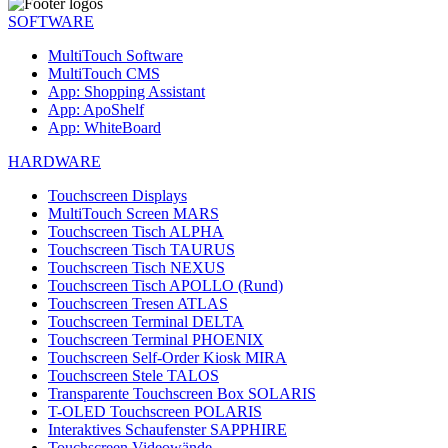
SOFTWARE
MultiTouch Software
MultiTouch CMS
App: Shopping Assistant
App: ApoShelf
App: WhiteBoard
HARDWARE
Touchscreen Displays
MultiTouch Screen MARS
Touchscreen Tisch ALPHA
Touchscreen Tisch TAURUS
Touchscreen Tisch NEXUS
Touchscreen Tisch APOLLO (Rund)
Touchscreen Tresen ATLAS
Touchscreen Terminal DELTA
Touchscreen Terminal PHOENIX
Touchscreen Self-Order Kiosk MIRA
Touchscreen Stele TALOS
Transparente Touchscreen Box SOLARIS
T-OLED Touchscreen POLARIS
Interaktives Schaufenster SAPPHIRE
Touchscreen Videowände