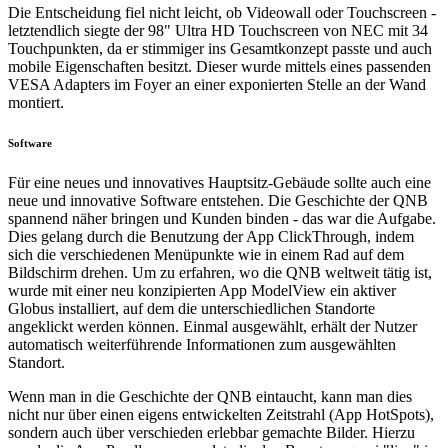
Die Entscheidung fiel nicht leicht, ob Videowall oder Touchscreen -
letztendlich siegte der 98" Ultra HD Touchscreen von NEC mit 34
Touchpunkten, da er stimmiger ins Gesamtkonzept passte und auch
mobile Eigenschaften besitzt. Dieser wurde mittels eines passenden
VESA Adapters im Foyer an einer exponierten Stelle an der Wand
montiert.
Software
Für eine neues und innovatives Hauptsitz-Gebäude sollte auch eine
neue und innovative Software entstehen. Die Geschichte der QNB
spannend näher bringen und Kunden binden - das war die Aufgabe.
Dies gelang durch die Benutzung der App ClickThrough, indem
sich die verschiedenen Menüpunkte wie in einem Rad auf dem
Bildschirm drehen. Um zu erfahren, wo die QNB weltweit tätig ist,
wurde mit einer neu konzipierten App ModelView ein aktiver
Globus installiert, auf dem die unterschiedlichen Standorte
angeklickt werden können. Einmal ausgewählt, erhält der Nutzer
automatisch weiterführende Informationen zum ausgewählten
Standort.
Wenn man in die Geschichte der QNB eintaucht, kann man dies
nicht nur über einen eigens entwickelten Zeitstrahl (App HotSpots),
sondern auch über verschieden erlebbar gemachte Bilder. Hierzu