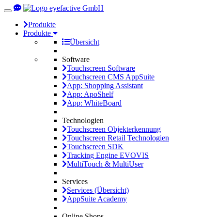
Toggle
navigation
Produkte
Produkte
Übersicht
Software
Touchscreen Software
Touchscreen CMS AppSuite
App: Shopping Assistant
App: ApoShelf
App: WhiteBoard
Technologien
Touchscreen Objekterkennung
Touchscreen Retail Technologien
Touchscreen SDK
Tracking Engine EVOVIS
MultiTouch & MultiUser
Services
Services (Übersicht)
AppSuite Academy
Online Shops