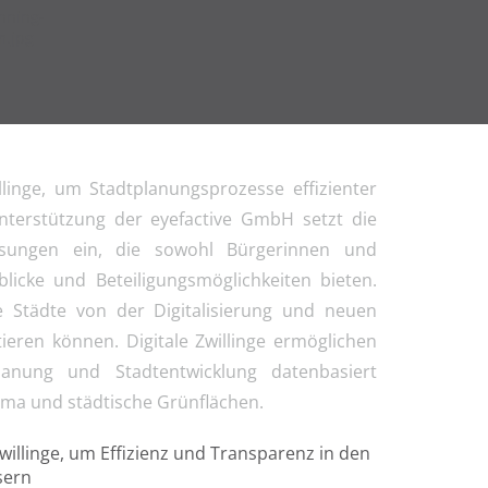
llinge, um Stadtplanungsprozesse effizienter
nterstützung der eyefactive GmbH setzt die
ösungen ein, die sowohl Bürgerinnen und
icke und Beteiligungsmöglichkeiten bieten.
re Städte von der Digitalisierung und neuen
eren können. Digitale Zwillinge ermöglichen
lanung und Stadtentwicklung datenbasiert
lima und städtische Grünflächen.
Zwillinge, um Effizienz und Transparenz in den
sern