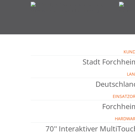
KUN
Stadt Forchhei
LA
Deutschlan
EINSATZO
Forchhei
HARDWA
70'' Interaktiver MultiTouc