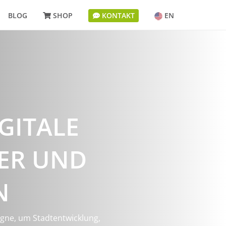
BLOG
SHOP
KONTAKT
EN
GITALE
TER UND
N
agne, um Stadtentwicklung,