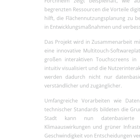
Forchheim zeigt beispielhaft, wie a
begrenzten Ressourcen die Vorteile digi
hilft, die Flächennutzungsplanung zu be
in Entwicklungsmaßnahmen und verbesser
Das Projekt wird in Zusammenarbeit mi
eine innovative Multitouch-Softwareplat
großen interaktiven Touchscreens i
intuitiv visualisiert und die Nutzerinte
werden dadurch nicht nur datenbasie
verständlicher und zugänglicher.
Umfangreiche Vorarbeiten wie Datene
technischer Standards bildeten die Gru
Stadt kann nun datenbasierte P
Klimaauswirkungen und grüner Infrastr
Geschwindigkeit von Entscheidungen ve