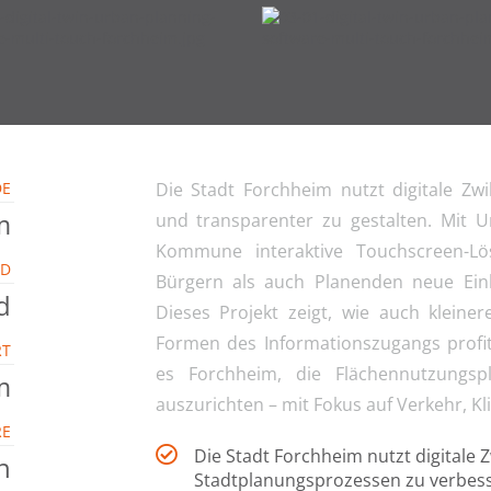
DE
Die Stadt Forchheim nutzt digitale Zwi
m
und transparenter zu gestalten. Mit U
Kommune interaktive Touchscreen-L
ND
Bürgern als auch Planenden neue Einbl
d
Dieses Projekt zeigt, wie auch kleine
Formen des Informationszugangs profiti
RT
es Forchheim, die Flächennutzungsp
m
auszurichten – mit Fokus auf Verkehr, K
RE
Die Stadt Forchheim nutzt digitale 
h
Stadtplanungsprozessen zu verbes