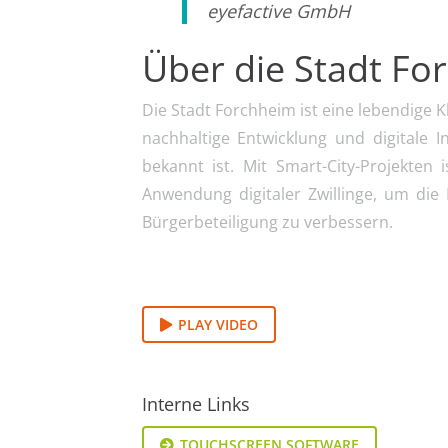
eyefactive GmbH
Über die Stadt Fo
Die Stadt Forchheim ist eine lebendige K
nachhaltige Entwicklung und digitale
bekannt ist. Mit Smart-City-Projekten 
Anwendung digitaler Zwillinge, um die 
Bürgerbeteiligung zu verbessern.
PLAY VIDEO
Interne Links
TOUCHSCREEN SOFTWARE