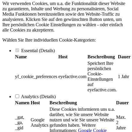
Wir verwenden Cookies, um u.a. die Funktionalität dieser Website
zu garantieren, Inhalte und Werbung zu personalisieren, Social
Media Funktionen bereitzustellen sowie den Website-Traffic zu
analysieren. Klicken Sie auf den gewünschten Button unten, um
Ihre persönlichen Cookie Einstellungen zu wählen - oder einfach
alle Cookies zu akzeptieren.
Wählen Sie Ihre individuellen Cookie-Kategorien:
Essential
(Details)
Name
Host
Beschreibung
Dauer
Speichert Ihre
persönlichen
Cookie-
yf_cookie_preferences
eyefactive.com
1 Jahr
Einstellungen
auf
eyefactive.com.
Analytics
(Details)
Namen
Host
Beschreibung
Dauer
Diese Cookies informieren uns u.a.
darüber, wie Sie unsere Website
_gat,
Max.
Google
nutzen und wie Sie unsere Website
_ga,
2
Analytics
gefunden haben. Weitere
_gid
Jahre
Informationen:
Google Cookie