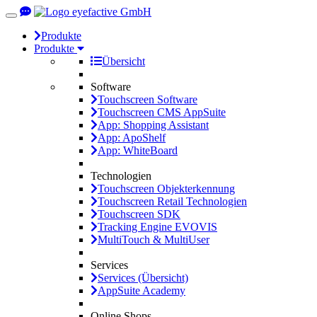
Toggle
navigation
Produkte
Produkte
Übersicht
Software
Touchscreen Software
Touchscreen CMS AppSuite
App: Shopping Assistant
App: ApoShelf
App: WhiteBoard
Technologien
Touchscreen Objekterkennung
Touchscreen Retail Technologien
Touchscreen SDK
Tracking Engine EVOVIS
MultiTouch & MultiUser
Services
Services (Übersicht)
AppSuite Academy
Online Shops