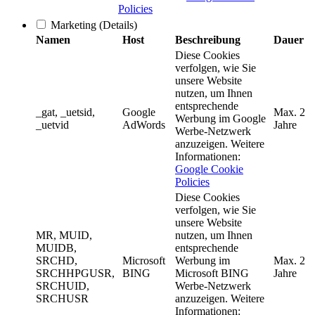
Policies
Marketing
(Details)
Namen
Host
Beschreibung
Dauer
Diese Cookies
verfolgen, wie Sie
unsere Website
nutzen, um Ihnen
entsprechende
_gat, _uetsid,
Google
Max. 2
Werbung im Google
_uetvid
AdWords
Jahre
Werbe-Netzwerk
anzuzeigen. Weitere
Informationen:
Google Cookie
Policies
Diese Cookies
verfolgen, wie Sie
unsere Website
MR, MUID,
nutzen, um Ihnen
MUIDB,
entsprechende
SRCHD,
Microsoft
Werbung im
Max. 2
SRCHHPGUSR,
BING
Microsoft BING
Jahre
SRCHUID,
Werbe-Netzwerk
SRCHUSR
anzuzeigen. Weitere
Informationen: