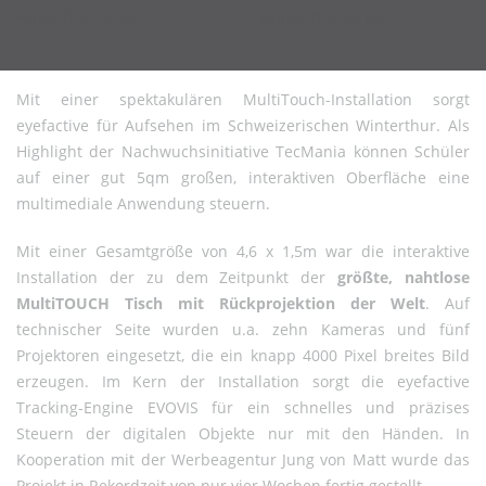
Mit einer spektakulären MultiTouch-Installation sorgt
eyefactive für Aufsehen im Schweizerischen Winterthur. Als
Highlight der Nachwuchsinitiative TecMania können Schüler
auf einer gut 5qm großen, interaktiven Oberfläche eine
multimediale Anwendung steuern.
Mit einer Gesamtgröße von 4,6 x 1,5m war die interaktive
Installation der zu dem Zeitpunkt der
größte, nahtlose
MultiTOUCH Tisch mit Rückprojektion der Welt
. Auf
technischer Seite wurden u.a. zehn Kameras und fünf
Projektoren eingesetzt, die ein knapp 4000 Pixel breites Bild
erzeugen. Im Kern der Installation sorgt die eyefactive
Tracking-Engine EVOVIS für ein schnelles und präzises
Steuern der digitalen Objekte nur mit den Händen. In
Kooperation mit der Werbeagentur Jung von Matt wurde das
Projekt in Rekordzeit von nur vier Wochen fertig gestellt.