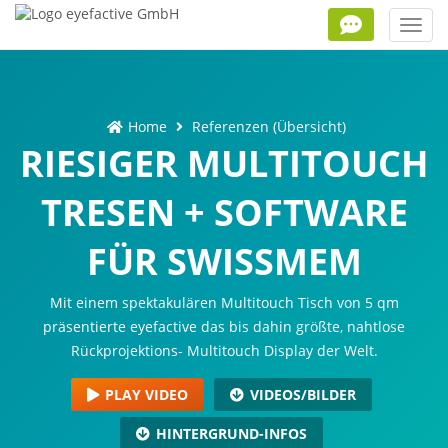
Toggl
navig
Home
Referenzen (Übersicht)
RIESIGER MULTITOUCH
TRESEN + SOFTWARE
FÜR SWISSMEM
Mit einem spektakulären Multitouch Tisch von 5 qm
präsentierte eyefactive das bis dahin größte, nahtlose
Rückprojektions- Multitouch Display der Welt.
PLAY VIDEO
VIDEOS/BILDER
HINTERGRUND-INFOS